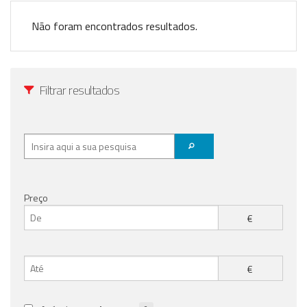
Registo / Login
Não foram encontrados resultados.
Anunciar Agora
Filtrar resultados
Preço
€
€