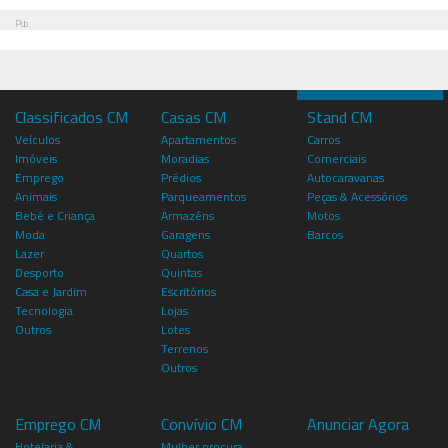
Pub
Classificados CM
Casas CM
Stand CM
Veículos
Apartamentos
Carros
Imóveis
Moradias
Comerciais
Emprego
Prédios
Autocaravanas
Animais
Parqueamentos
Peças & Acessórios
Bebé e Criança
Armazéns
Motos
Moda
Garagens
Barcos
Lazer
Quartos
Desporto
Quintas
Casa e Jardim
Escritórios
Tecnologia
Lojas
Outros
Lotes
Terrenos
Outros
Emprego CM
Convívio CM
Anunciar Agora
Hotelaria &
Mulher procura