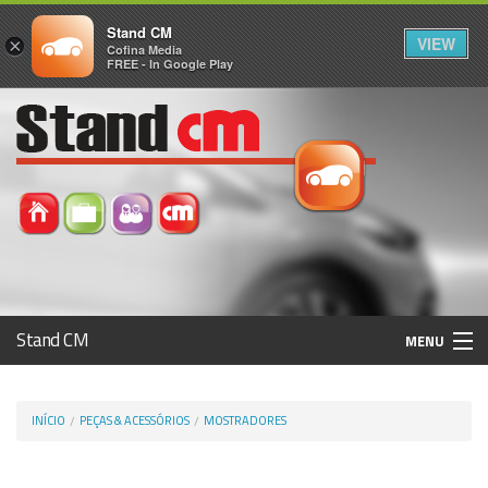
Stand CM
VIEW
×
Cofina Media
FREE - In Google Play
Stand CM
MENU
Avaliar Automóvel
INÍCIO
PEÇAS & ACESSÓRIOS
MOSTRADORES
Histórico