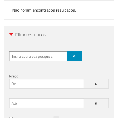
Registo / Login
Não foram encontrados resultados.
Anunciar Agora
Filtrar resultados
Preço
€
€