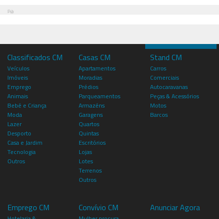
Pub
Classificados CM
Casas CM
Stand CM
Veículos
Apartamentos
Carros
Imóveis
Moradias
Comerciais
Emprego
Prédios
Autocaravanas
Animais
Parqueamentos
Peças & Acessórios
Bebé e Criança
Armazéns
Motos
Moda
Garagens
Barcos
Lazer
Quartos
Desporto
Quintas
Casa e Jardim
Escritórios
Tecnologia
Lojas
Outros
Lotes
Terrenos
Outros
Emprego CM
Convívio CM
Anunciar Agora
Hotelaria &
Mulher procura