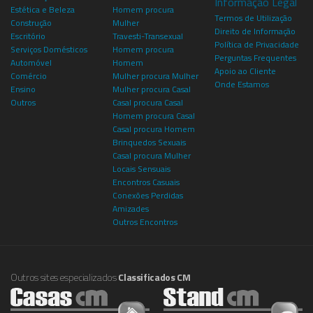
Informação Legal
Estética e Beleza
Homem procura
Termos de Utilização
Construção
Mulher
Direito de Informação
Escritório
Travesti-Transexual
Política de Privacidade
Serviços Domésticos
Homem procura
Perguntas Frequentes
Automóvel
Homem
Apoio ao Cliente
Comércio
Mulher procura Mulher
Onde Estamos
Ensino
Mulher procura Casal
Outros
Casal procura Casal
Homem procura Casal
Casal procura Homem
Brinquedos Sexuais
Casal procura Mulher
Locais Sensuais
Encontros Casuais
Conexões Perdidas
Amizades
Outros Encontros
Outros sites especializados
Classificados CM