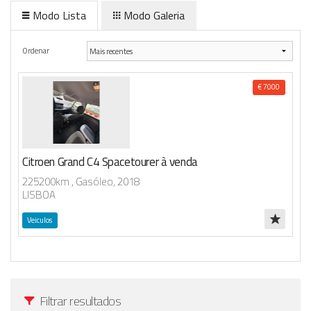
Registo / Login
Modo Lista
Modo Galeria
Anunciar Agora
Ordenar
€ 7000
Citroen Grand C4 Spacetourer à venda
225200km , Gasóleo, 2018
LISBOA
Veiculos
Filtrar resultados