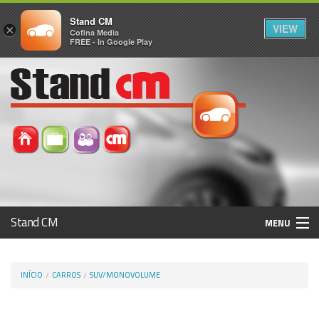
Stand CM
VIEW
×
Cofina Media
FREE - In Google Play
Stand CM
MENU
Avaliar Automóvel
INÍCIO
CARROS
SUV/MONOVOLUME
Histórico