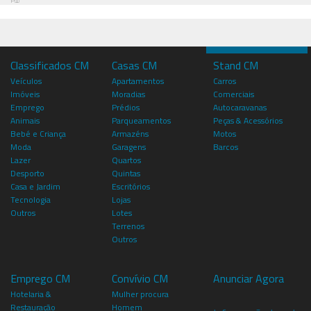
Pub
Classificados CM
Casas CM
Stand CM
Veículos
Apartamentos
Carros
Imóveis
Moradias
Comerciais
Emprego
Prédios
Autocaravanas
Animais
Parqueamentos
Peças & Acessórios
Bebé e Criança
Armazéns
Motos
Moda
Garagens
Barcos
Lazer
Quartos
Desporto
Quintas
Casa e Jardim
Escritórios
Tecnologia
Lojas
Outros
Lotes
Terrenos
Outros
Emprego CM
Convívio CM
Anunciar Agora
Hotelaria &
Mulher procura
Restauração
Homem