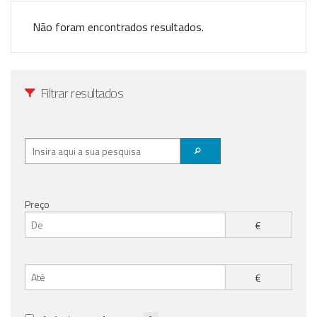
Registo / Login
Não foram encontrados resultados.
Anunciar Agora
Filtrar resultados
Preço
€
€