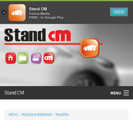
Stand CM
VIEW
×
Cofina Media
FREE - In Google Play
Stand CM
MENU
Avaliar Automóvel
INÍCIO
PEÇAS & ACESSÓRIOS
TRAVÕES
Histórico