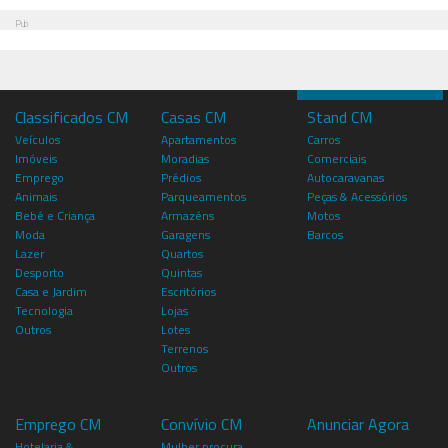
Pub
Classificados CM
Casas CM
Stand CM
Veículos
Apartamentos
Carros
Imóveis
Moradias
Comerciais
Emprego
Prédios
Autocaravanas
Animais
Parqueamentos
Peças & Acessórios
Bebé e Criança
Armazéns
Motos
Moda
Garagens
Barcos
Lazer
Quartos
Desporto
Quintas
Casa e Jardim
Escritórios
Tecnologia
Lojas
Outros
Lotes
Terrenos
Outros
Emprego CM
Convívio CM
Anunciar Agora
Hotelaria &
Mulher procura