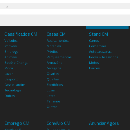
Pub
Classificados CM
Casas CM
Stand CM
Veículos
Apartamentos
Carros
Imóveis
Moradias
Comerciais
Emprego
Prédios
Autocaravanas
Animais
Parqueamentos
Peças & Acessórios
Bebé e Criança
Armazéns
Motos
Moda
Garagens
Barcos
Lazer
Quartos
Desporto
Quintas
Casa e Jardim
Escritórios
Tecnologia
Lojas
Outros
Lotes
Terrenos
Outros
Emprego CM
Convívio CM
Anunciar Agora
Hotelaria &
Mulher procura