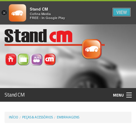
Stand CM
VIEW
×
Cofina Media
FREE - In Google Play
Stand CM
MENU
Avaliar Automóvel
INÍCIO
PEÇAS & ACESSÓRIOS
EMBRAIAGENS
Histórico