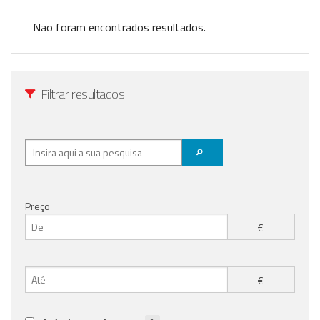
Registo / Login
Não foram encontrados resultados.
Anunciar Agora
Filtrar resultados
Preço
€
€