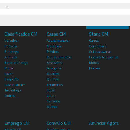
Pub
Classificados CM
Casas CM
Stand CM
Veículos
Apartamentos
Carros
Imóveis
Moradias
Comerciais
Emprego
Prédios
Autocaravanas
Animais
Parqueamentos
Peças & Acessórios
Bebé e Criança
Armazéns
Motos
Moda
Garagens
Barcos
Lazer
Quartos
Desporto
Quintas
Casa e Jardim
Escritórios
Tecnologia
Lojas
Outros
Lotes
Terrenos
Outros
Emprego CM
Convívio CM
Anunciar Agora
Hotelaria &
Mulher procura