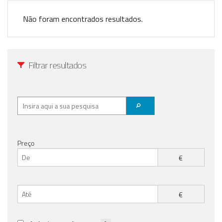
Registo / Login
Não foram encontrados resultados.
Anunciar Agora
Filtrar resultados
Preço
€
€