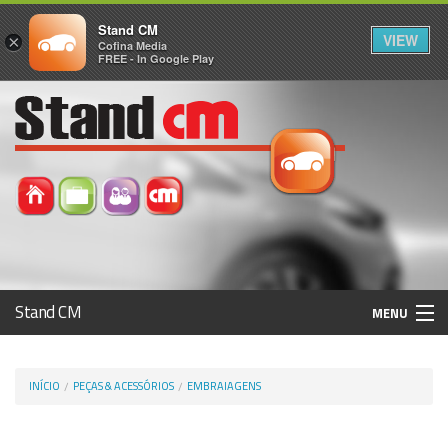
Stand CM
VIEW
×
Cofina Media
FREE - In Google Play
Stand CM
MENU
Avaliar Automóvel
INÍCIO
PEÇAS & ACESSÓRIOS
EMBRAIAGENS
Histórico