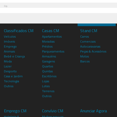
Pub
Classificados CM
Casas CM
Stand CM
Veículos
Apartamentos
Carros
Imóveis
Moradias
Comerciais
Emprego
Prédios
Autocaravanas
Animais
Parqueamentos
Peças & Acessórios
Bebé e Criança
Armazéns
Motos
Moda
Garagens
Barcos
Lazer
Quartos
Desporto
Quintas
Casa e Jardim
Escritórios
Tecnologia
Lojas
Outros
Lotes
Terrenos
Outros
Emprego CM
Convívio CM
Anunciar Agora
Hotelaria &
Mulher procura