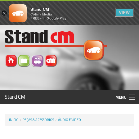
Stand CM
VIEW
×
Cofina Media
FREE - In Google Play
Stand CM
MENU
Avaliar Automóvel
INÍCIO
PEÇAS & ACESSÓRIOS
ÁUDIO E VÍDEO
Histórico