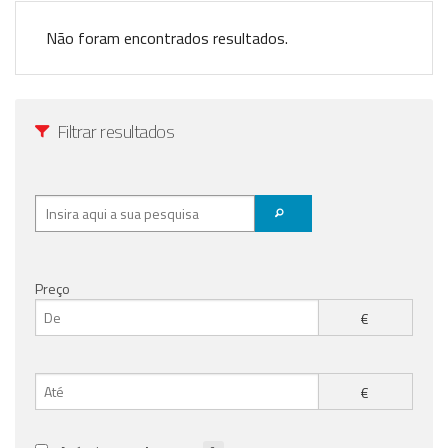
Registo / Login
Não foram encontrados resultados.
Anunciar Agora
Filtrar resultados
Preço
€
€