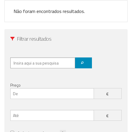
Registo / Login
Não foram encontrados resultados.
Anunciar Agora
Filtrar resultados
Preço
€
€