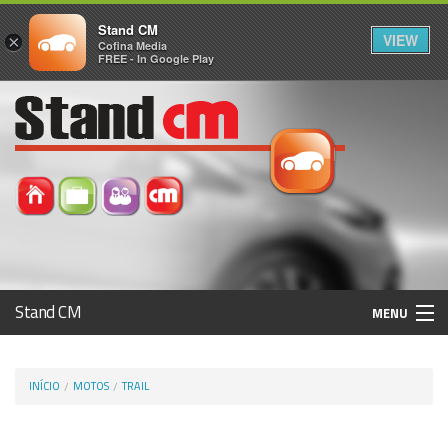
Stand CM
VIEW
×
Cofina Media
FREE - In Google Play
Stand CM
MENU
Avaliar Automóvel
INÍCIO
MOTOS
TRAIL
Histórico