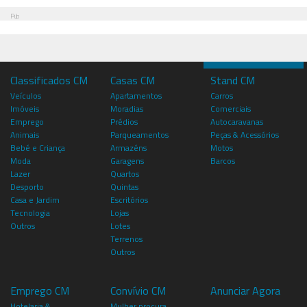
Pub
Classificados CM
Casas CM
Stand CM
Veículos
Apartamentos
Carros
Imóveis
Moradias
Comerciais
Emprego
Prédios
Autocaravanas
Animais
Parqueamentos
Peças & Acessórios
Bebé e Criança
Armazéns
Motos
Moda
Garagens
Barcos
Lazer
Quartos
Desporto
Quintas
Casa e Jardim
Escritórios
Tecnologia
Lojas
Outros
Lotes
Terrenos
Outros
Emprego CM
Convívio CM
Anunciar Agora
Hotelaria &
Mulher procura