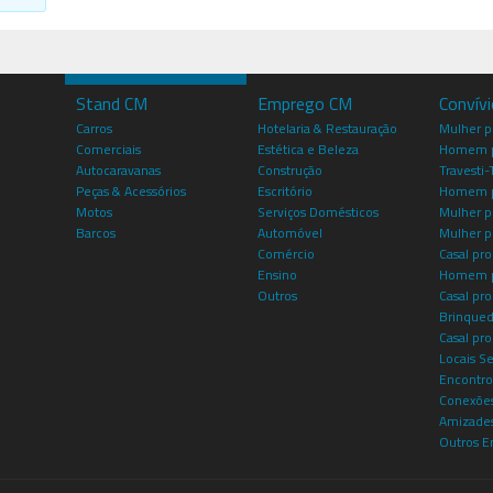
Stand CM
Emprego CM
Convív
Carros
Hotelaria & Restauração
Mulher 
Comerciais
Estética e Beleza
Homem p
Autocaravanas
Construção
Travesti-
Peças & Acessórios
Escritório
Homem 
Motos
Serviços Domésticos
Mulher p
Barcos
Automóvel
Mulher p
Comércio
Casal pro
Ensino
Homem p
Outros
Casal p
Brinqued
Casal pr
Locais S
Encontro
Conexões
Amizade
Outros E