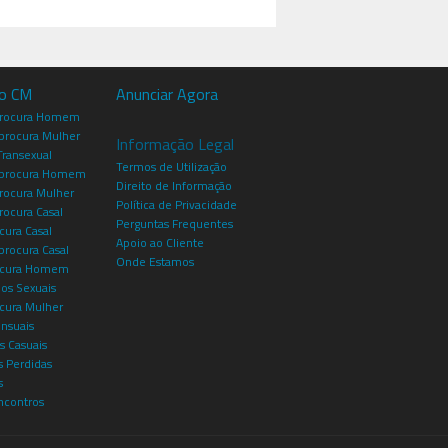
io CM
Anunciar Agora
procura Homem
rocura Mulher
Informação Legal
Transexual
Termos de Utilização
procura Homem
Direito de Informação
rocura Mulher
Política de Privacidade
rocura Casal
Perguntas Frequentes
cura Casal
Apoio ao Cliente
rocura Casal
Onde Estamos
rocura Homem
os Sexuais
ocura Mulher
ensuais
s Casuais
 Perdidas
s
ncontros