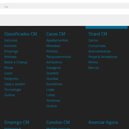
Pub
Classificados CM
Casas CM
Stand CM
Veículos
Apartamentos
Carros
Imóveis
Moradias
Comerciais
Emprego
Prédios
Autocaravanas
Animais
Parqueamentos
Peças & Acessórios
Bebé e Criança
Armazéns
Motos
Moda
Garagens
Barcos
Lazer
Quartos
Desporto
Quintas
Casa e Jardim
Escritórios
Tecnologia
Lojas
Outros
Lotes
Terrenos
Outros
Emprego CM
Convívio CM
Anunciar Agora
Hotelaria &
Mulher procura