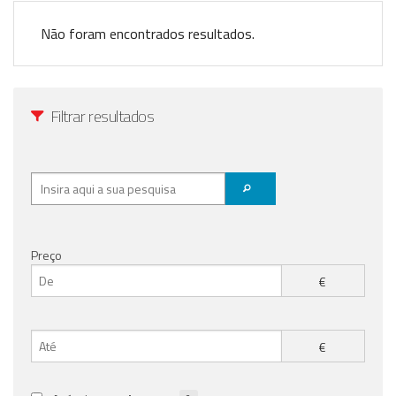
Registo / Login
Não foram encontrados resultados.
Anunciar Agora
Filtrar resultados
Preço
€
€