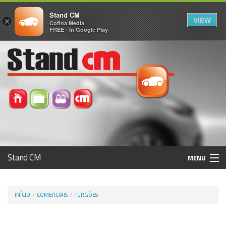
Stand CM
VIEW
×
Cofina Media
FREE - In Google Play
Stand CM
MENU
Avaliar Automóvel
INÍCIO
COMERCIAIS
FURGÕES
Histórico