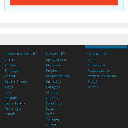
Pub
Classificados CM
Casas CM
Stand CM
Veículos
Apartamentos
Carros
Imóveis
Moradias
Comerciais
Emprego
Prédios
Autocaravanas
Animais
Parqueamentos
Peças & Acessórios
Bebé e Criança
Armazéns
Motos
Moda
Garagens
Barcos
Lazer
Quartos
Desporto
Quintas
Casa e Jardim
Escritórios
Tecnologia
Lojas
Outros
Lotes
Terrenos
Outros