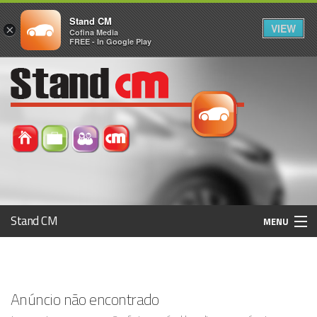
Stand CM
VIEW
×
Cofina Media
FREE - In Google Play
Stand CM
MENU
Avaliar Automóvel
Histórico
Anúncio não encontrado