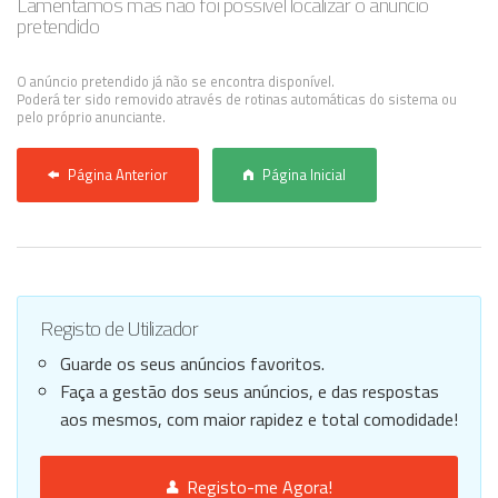
Registo / Login
Lamentamos mas não foi possível localizar o anúncio
pretendido
Anunciar Agora
O anúncio pretendido já não se encontra disponível.
Poderá ter sido removido através de rotinas automáticas do sistema ou
pelo próprio anunciante.
Página Anterior
Página Inicial
Registo de Utilizador
Guarde os seus anúncios favoritos.
Faça a gestão dos seus anúncios, e das respostas
aos mesmos, com maior rapidez e total comodidade!
Registo-me Agora!