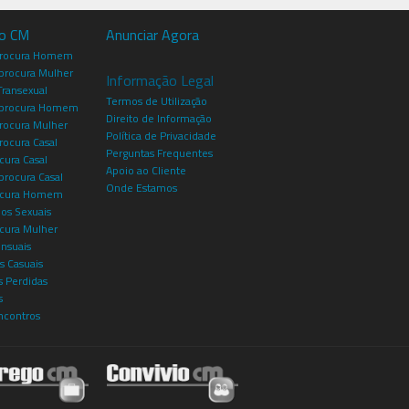
io CM
Anunciar Agora
procura Homem
rocura Mulher
Informação Legal
Transexual
Termos de Utilização
procura Homem
Direito de Informação
rocura Mulher
Política de Privacidade
rocura Casal
Perguntas Frequentes
cura Casal
Apoio ao Cliente
rocura Casal
Onde Estamos
rocura Homem
os Sexuais
ocura Mulher
ensuais
s Casuais
 Perdidas
s
ncontros