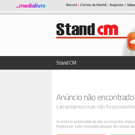
Stand CM
Anúncio não encontrado
Lamentamos mas não foi possível loca
O anúncio pretendido já não se encontra dispon
Poderá ter sido removido através de rotinas au