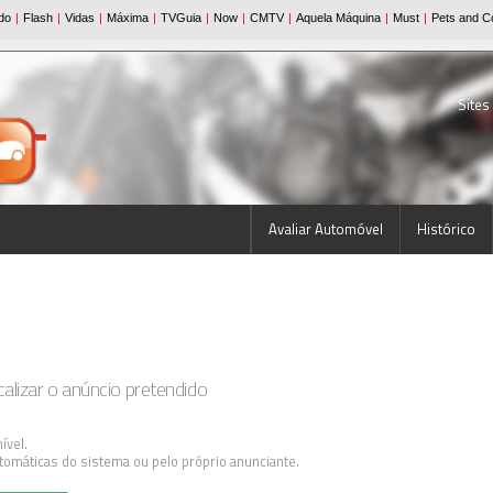
Sites
Avaliar Automóvel
Histórico
lizar o anúncio pretendido
ível.
tomáticas do sistema ou pelo próprio anunciante.