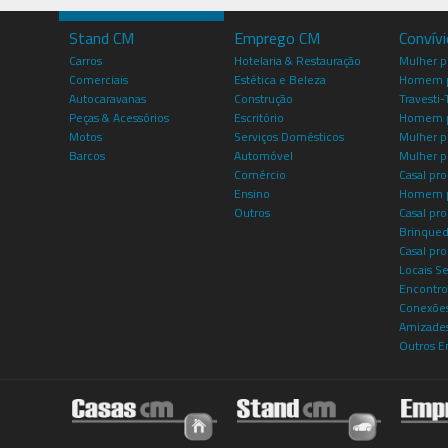
Stand CM
Emprego CM
Convív
Carros
Hotelaria & Restauração
Mulher 
Comerciais
Estética e Beleza
Homem p
Autocaravanas
Construção
Travesti-
Peças & Acessórios
Escritório
Homem 
Motos
Serviços Domésticos
Mulher p
Barcos
Automóvel
Mulher p
Comércio
Casal pro
Ensino
Homem p
Outros
Casal p
Brinqued
Casal pr
Locais S
Encontro
Conexões
Amizade
Outros E