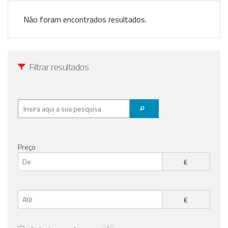
Registo / Login
Não foram encontrados resultados.
Anunciar Agora
Filtrar resultados
Preço
€
€