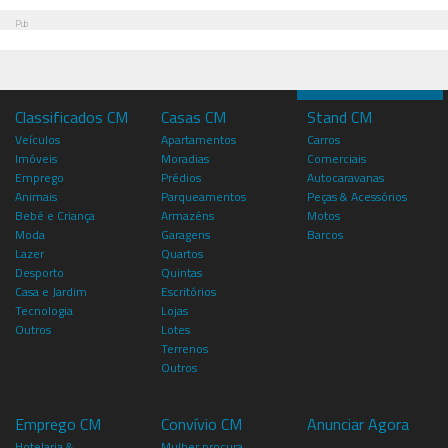
Pub
Classificados CM
Casas CM
Stand CM
Veículos
Apartamentos
Carros
Imóveis
Moradias
Comerciais
Emprego
Prédios
Autocaravanas
Animais
Parqueamentos
Peças & Acessórios
Bebé e Criança
Armazéns
Motos
Moda
Garagens
Barcos
Lazer
Quartos
Desporto
Quintas
Casa e Jardim
Escritórios
Tecnologia
Lojas
Outros
Lotes
Terrenos
Outros
Emprego CM
Convívio CM
Anunciar Agora
Hotelaria &
Mulher procura