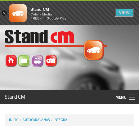
Stand CM
VIEW
×
Cofina Media
FREE - In Google Play
Stand CM
MENU
Avaliar Automóvel
INÍCIO
AUTOCARAVANAS
INTEGRAL
Histórico