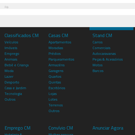
Pub
Classificados CM
Casas CM
Stand CM
Veículos
Apartamentos
Carros
Imóveis
Moradias
Comerciais
Emprego
Prédios
Autocaravanas
Animais
Parqueamentos
Peças & Acessórios
Bebé e Criança
Armazéns
Motos
Moda
Garagens
Barcos
Lazer
Quartos
Desporto
Quintas
Casa e Jardim
Escritórios
Tecnologia
Lojas
Outros
Lotes
Terrenos
Outros
Emprego CM
Convívio CM
Anunciar Agora
Hotelaria &
Mulher procura