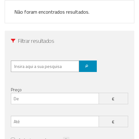
Registo / Login
Não foram encontrados resultados.
Anunciar Agora
Filtrar resultados
Preço
€
€