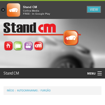
Stand CM
VIEW
×
Cofina Media
FREE - In Google Play
Stand CM
MENU
Avaliar Automóvel
INÍCIO
AUTOCARAVANAS
FURGÃO
Histórico