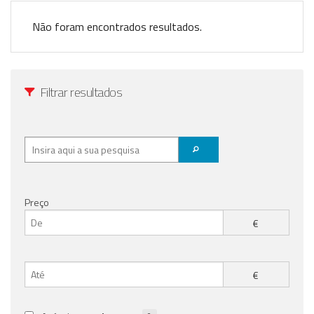
Registo / Login
Não foram encontrados resultados.
Anunciar Agora
Filtrar resultados
Preço
€
€