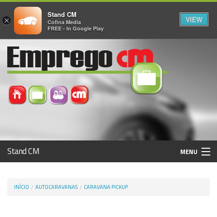
Stand CM
VIEW
×
Cofina Media
FREE - In Google Play
Stand CM
MENU
Avaliar Automóvel
INÍCIO
AUTOCARAVANAS
CARAVANA PICKUP
Histórico