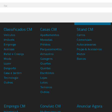
Pub
Classificados CM
Casas CM
Stand CM
Veículos
Apartamentos
Carros
Imóveis
Moradias
Comerciais
Emprego
Prédios
Autocaravanas
Animais
Parqueamentos
Peças & Acessórios
Bebé e Criança
Armazéns
Motos
Moda
Garagens
Barcos
Lazer
Quartos
Desporto
Quintas
Casa e Jardim
Escritórios
Tecnologia
Lojas
Outros
Lotes
Terrenos
Outros
Emprego CM
Convívio CM
Anunciar Agora
Hotelaria &
Mulher procura