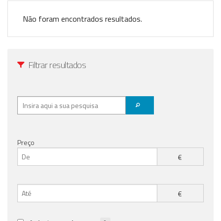
Registo / Login
Não foram encontrados resultados.
Anunciar Agora
Filtrar resultados
Preço
€
€