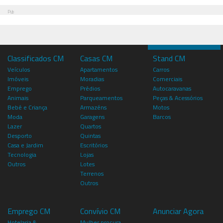
Pub
Classificados CM
Casas CM
Stand CM
Veículos
Apartamentos
Carros
Imóveis
Moradias
Comerciais
Emprego
Prédios
Autocaravanas
Animais
Parqueamentos
Peças & Acessórios
Bebé e Criança
Armazéns
Motos
Moda
Garagens
Barcos
Lazer
Quartos
Desporto
Quintas
Casa e Jardim
Escritórios
Tecnologia
Lojas
Outros
Lotes
Terrenos
Outros
Emprego CM
Convívio CM
Anunciar Agora
Hotelaria &
Mulher procura