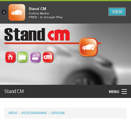
Stand CM
VIEW
×
Cofina Media
FREE - In Google Play
Stand CM
MENU
Avaliar Automóvel
INÍCIO
AUTOCARAVANAS
CAPUCINE
Histórico