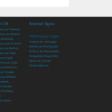
io CM
Anunciar Agora
procura Homem
rocura Mulher
Informação Legal
Transexual
Termos de Utilização
procura Homem
Direito de Informação
rocura Mulher
Política de Privacidade
rocura Casal
Perguntas Frequentes
cura Casal
Apoio ao Cliente
rocura Casal
Onde Estamos
rocura Homem
os Sexuais
ocura Mulher
ensuais
s Casuais
 Perdidas
s
ncontros