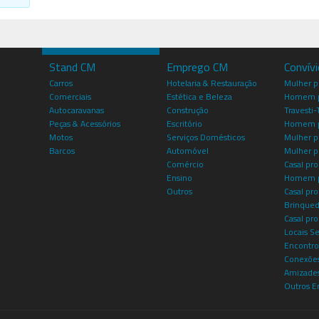
Stand CM
Emprego CM
Convív
Carros
Hotelaria & Restauração
Mulher 
Comerciais
Estética e Beleza
Homem p
Autocaravanas
Construção
Travesti-
Peças & Acessórios
Escritório
Homem 
Motos
Serviços Domésticos
Mulher p
Barcos
Automóvel
Mulher p
Comércio
Casal pro
Ensino
Homem p
Outros
Casal p
Brinqued
Casal pr
Locais S
Encontro
Conexões
Amizade
Outros E