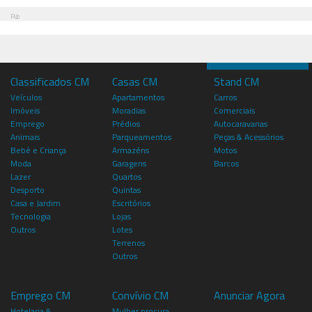
Pub
Classificados CM
Casas CM
Stand CM
Veículos
Apartamentos
Carros
Imóveis
Moradias
Comerciais
Emprego
Prédios
Autocaravanas
Animais
Parqueamentos
Peças & Acessórios
Bebé e Criança
Armazéns
Motos
Moda
Garagens
Barcos
Lazer
Quartos
Desporto
Quintas
Casa e Jardim
Escritórios
Tecnologia
Lojas
Outros
Lotes
Terrenos
Outros
Emprego CM
Convívio CM
Anunciar Agora
Hotelaria &
Mulher procura