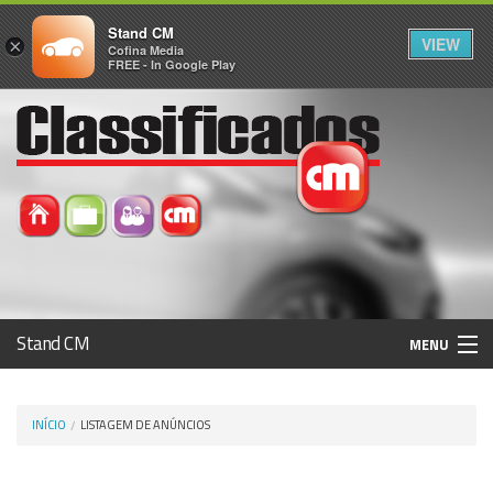
Stand CM
VIEW
×
Cofina Media
FREE - In Google Play
Stand CM
MENU
Avaliar Automóvel
INÍCIO
LISTAGEM DE ANÚNCIOS
Histórico