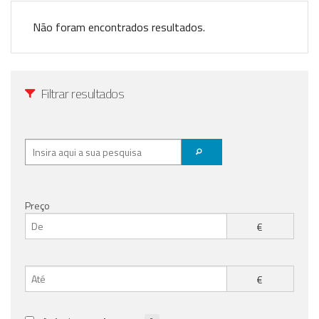
Registo / Login
Não foram encontrados resultados.
Anunciar Agora
Filtrar resultados
Preço
€
€